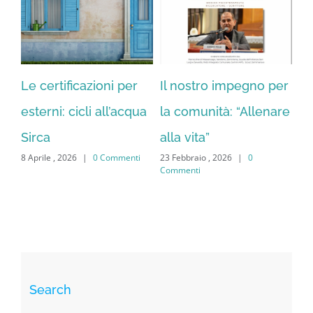
Le certificazioni per
Il nostro impegno per
CI
18 
esterni: cicli all’acqua
la comunità: “Allenare
Co
Sirca
alla vita”
ti
8 Aprile , 2026
|
0 Commenti
23 Febbraio , 2026
|
0
Commenti
Search