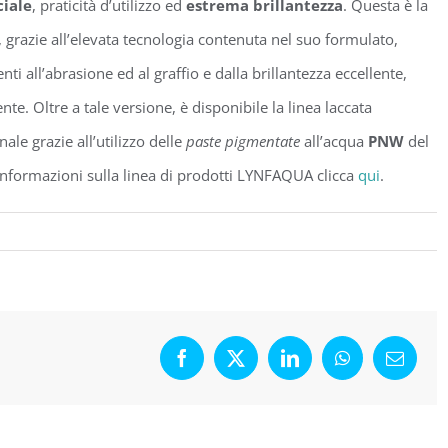
ciale
, praticità d’utilizzo ed
estrema brillantezza
. Questa è la
 grazie all’elevata tecnologia contenuta nel suo formulato,
 all’abrasione ed al graffio e dalla brillantezza eccellente,
nte. Oltre a tale versione, è disponibile la linea laccata
ale grazie all’utilizzo delle
paste pigmentate
all’acqua
PNW
del
informazioni sulla linea di prodotti LYNFAQUA clicca
qui
.
Facebook
X
LinkedIn
WhatsApp
Email