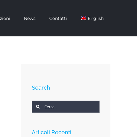
zioni
News
Contatti
English
Search
Cerca
per:
Articoli Recenti