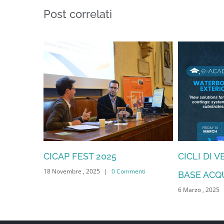
Post correlati
 la
CICAP FEST 2025
CICLI DI 
18 Novembre , 2025
|
0 Commenti
la vita”
BASE ACQ
ti
6 Marzo , 2025