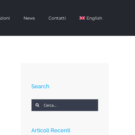
zioni
News
Contatti
English
Search
Cerca
per:
Articoli Recenti