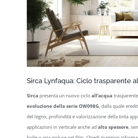
Sirca Lynfaqua: Ciclo trasparente a
Sirca
presenta un nuovo ciclo
all’acqua
trasparente
evoluzione della serie OW098G
, dalla quale eredi
del legno, profondità e valorizzazione della tinta appl
applicazioni in verticale anche ad
alto spessore
, se
bolle o aria incluse nel film.
Chiedi maggiori informaz