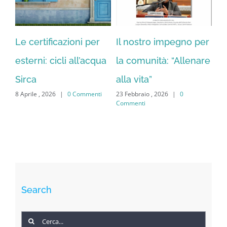
per
Il nostro impegno per
CICAP FEST 2025
18 Novembre , 2025
|
0
acqua
la comunità: “Allenare
Commenti
alla vita”
enti
23 Febbraio , 2026
|
0
Commenti
Search
Cerca