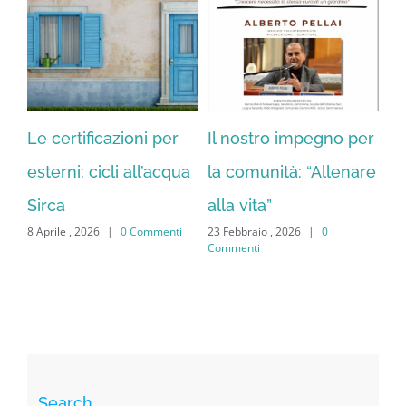
Le certificazioni per
Il nostro impegno per
CI
18 
esterni: cicli all’acqua
la comunità: “Allenare
Co
Sirca
alla vita”
ti
8 Aprile , 2026
|
0 Commenti
23 Febbraio , 2026
|
0
Commenti
Search