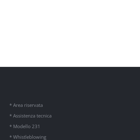
* Area riservata
* Assistenza tecnica
* Modello 231
* Whistleblowing