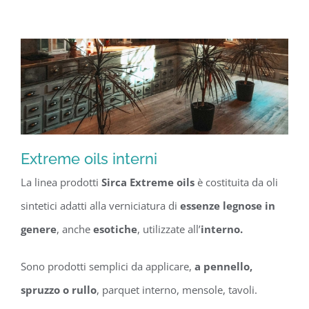
Extreme oils interni
La linea prodotti
Sirca Extreme oils
è costituita da oli
Extreme oils interni
sintetici adatti alla verniciatura di
essenze legnose in
genere
, anche
esotiche
, utilizzate all’
interno.
Sono prodotti semplici da applicare,
a pennello,
spruzzo o rullo
, parquet interno, mensole, tavoli.